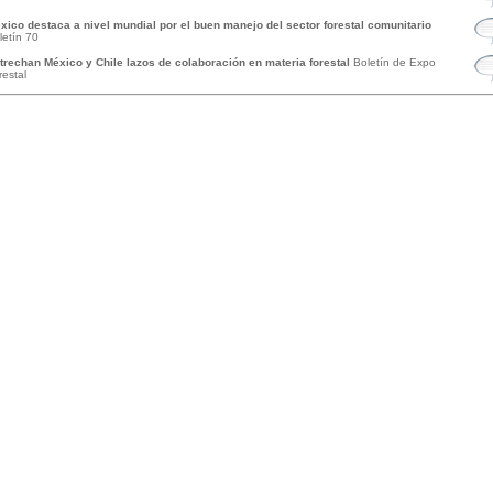
xico destaca a nivel mundial por el buen manejo del sector forestal comunitario
letín 70
trechan México y Chile lazos de colaboración en materia forestal
Boletín de Expo
restal