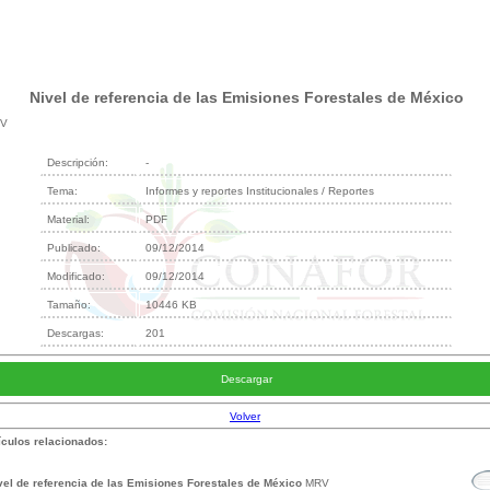
Nivel de referencia de las Emisiones Forestales de México
V
Descripción:
-
Tema:
Informes y reportes Institucionales / Reportes
Material:
PDF
Publicado:
09/12/2014
Modificado:
09/12/2014
Tamaño:
10446 KB
Descargas:
201
Descargar
Volver
ículos relacionados:
vel de referencia de las Emisiones Forestales de México
MRV