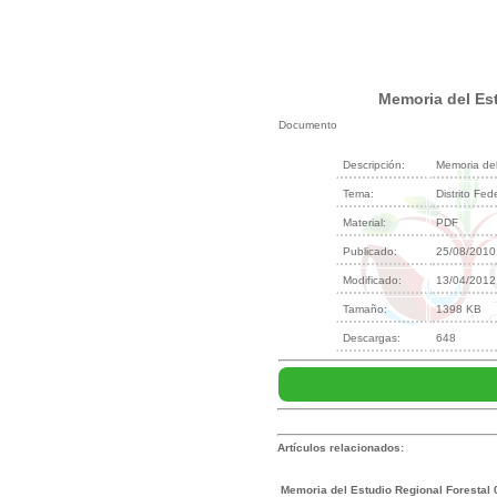
Memoria del Est
Documento
Descripción:
Memoria del
Tema:
Distrito Fe
Material:
PDF
Publicado:
25/08/2010
Modificado:
13/04/2012
Tamaño:
1398 KB
Descargas:
648
Artículos relacionados:
Memoria del Estudio Regional Forestal